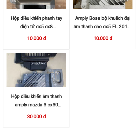
Hộp điều khiển phanh tay
Amply Bose bộ khuếch đại
điện tử cx5 cx8
âm thanh cho cx5 FL 2016-
KC9E437E1A
2017 KA0G 66A20
10.000 đ
10.000 đ
Hộp điều khiển âm thanh
amply mazda 3 cx30
BDGF66A20
30.000 đ