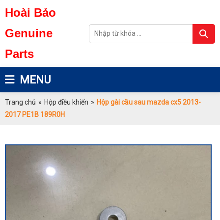
Hoài Bảo
Genuine
Parts
MENU
Trang chủ
»
Hộp điều khiển
»
Hộp gài cầu sau mazda cx5 2013-
2017 PE1B 189R0H