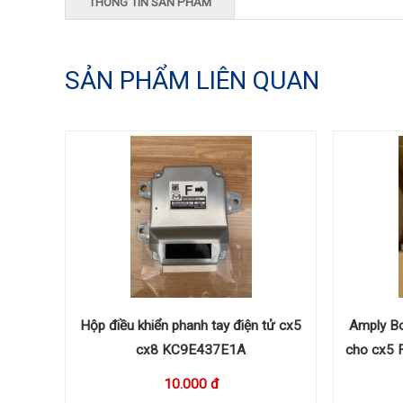
THÔNG TIN SẢN PHẨM
SẢN PHẨM LIÊN QUAN
Hộp điều khiển phanh tay điện tử cx5
Amply Bo
cx8 KC9E437E1A
cho cx5
10.000 đ