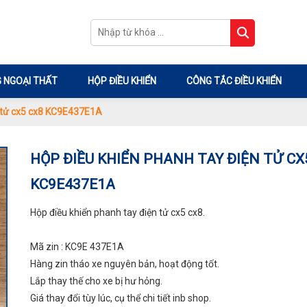
 NGOẠI THẤT
HỘP ĐIỀU KHIỂN
CÔNG TẮC ĐIỀU KHIỂN
n tử cx5 cx8 KC9E437E1A
HỘP ĐIỀU KHIỂN PHANH TAY ĐIỆN TỬ CX
KC9E437E1A
Hộp điều khiển phanh tay điện tử cx5 cx8.
Mã zin : KC9E 437E1A
Hàng zin tháo xe nguyên bản, hoạt động tốt.
Lắp thay thế cho xe bị hư hỏng.
Giá thay đổi tùy lúc, cụ thể chi tiết inb shop.