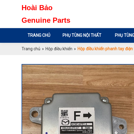
Hoài Bảo
Genuine Parts
TRANG CHỦ
PHỤ TÙNG NỘI THẤT
PHỤ TÙNG
Trang chủ
»
Hộp điều khiển
»
Hộp điều khiển phanh tay điệ