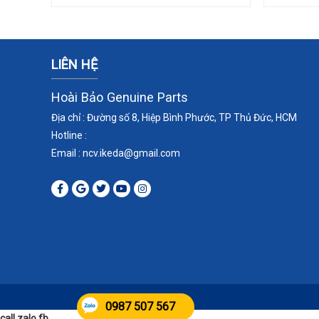
LIÊN HỆ
Hoài Bảo Genuine Parts
Địa chỉ : Đường số 8, Hiệp Bình Phước, TP Thủ Đức, HCM
Hotline :
Email : ncv.ikeda
@gmail.com
0987 507 567
call zalo fb