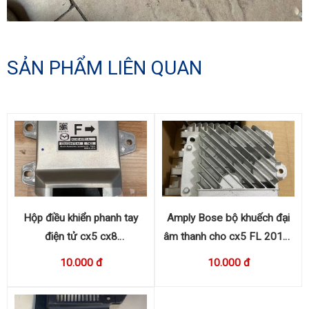
SẢN PHẨM LIÊN QUAN
Hộp điều khiển phanh tay
Amply Bose bộ khuếch đại
điện tử cx5 cx8
âm thanh cho cx5 FL 2016-
KC9E437E1A
2017 KA0G 66A20
10.000 đ
10.000 đ