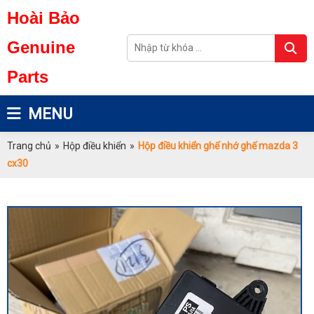
Hoài Bảo
Genuine
Parts
MENU
Trang chủ
»
Hộp điều khiển
»
Hộp điều khiển ghế nhớ ghế mazda 3
cx30