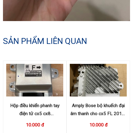
SẢN PHẨM LIÊN QUAN
Hộp điều khiển phanh tay
Amply Bose bộ khuếch đại
điện tử cx5 cx8
âm thanh cho cx5 FL 2016-
KC9E437E1A
2017 KA0G 66A20
10.000 đ
10.000 đ