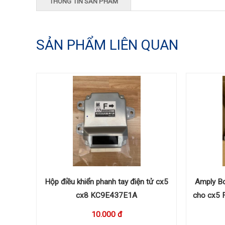
THÔNG TIN SẢN PHẨM
SẢN PHẨM LIÊN QUAN
Hộp điều khiển phanh tay điện tử cx5
Amply Bo
cx8 KC9E437E1A
cho cx5
10.000 đ