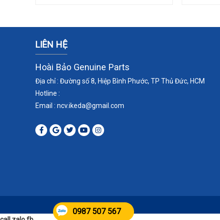
LIÊN HỆ
Hoài Bảo Genuine Parts
Địa chỉ : Đường số 8, Hiệp Bình Phước, TP Thủ Đức, HCM
Hotline :
Email : ncv.ikeda
@gmail.com
0987 507 567
call zalo fb