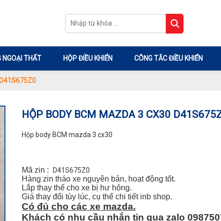
 NGOẠI THẤT
HỘP ĐIỀU KHIỂN
CÔNG TẮC ĐIỀU KHIỂN
 D41S675Z0
HỘP BODY BCM MAZDA 3 CX30 D41S675
Hộp body BCM mazda 3 cx30
Mã zin :
D41S675Z0
Hàng zin tháo xe nguyên bản, hoạt động tốt.
Lắp thay thế cho xe bị hư hỏng.
Giá thay đổi tùy lúc, cụ thể chi tiết inb shop.
Có đủ cho các xe mazda.
Khách có nhu cầu nhắn tin qua zalo 098750