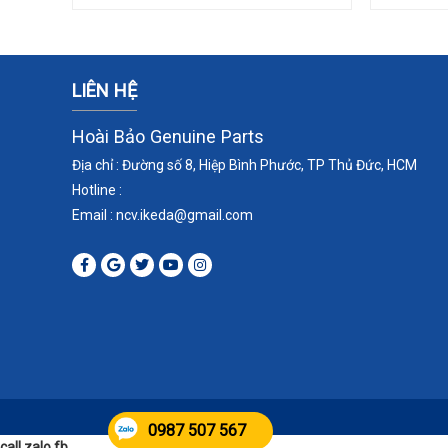
LIÊN HỆ
Hoài Bảo Genuine Parts
Địa chỉ : Đường số 8, Hiệp Bình Phước, TP Thủ Đức, HCM
Hotline :
Email : ncv.ikeda
@gmail.com
0987 507 567
call zalo fb