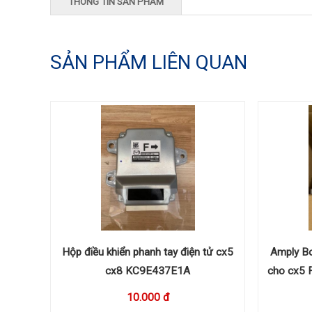
THÔNG TIN SẢN PHẨM
SẢN PHẨM LIÊN QUAN
Hộp điều khiển phanh tay điện tử cx5
Amply Bo
cx8 KC9E437E1A
cho cx5
10.000 đ