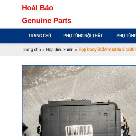
Hoài Bảo
Genuine Parts
TRANG CHỦ
PHỤ TÙNG NỘI THẤT
PHỤ TÙNG
Trang chủ
»
Hộp điều khiển
»
Hộp body BCM mazda 3 cx30