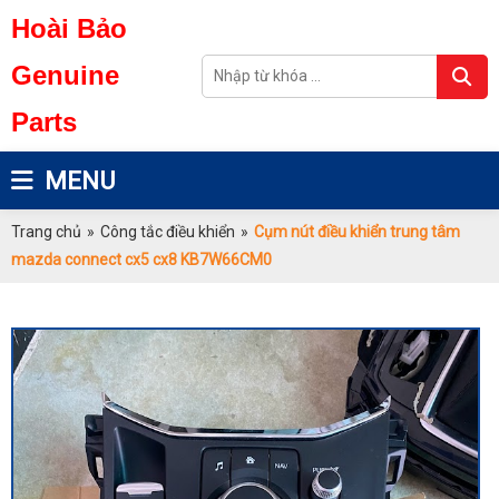
Hoài Bảo
Genuine
Parts
MENU
Trang chủ
»
Công tắc điều khiển
»
Cụm nút điều khiển trung tâm
mazda connect cx5 cx8 KB7W66CM0