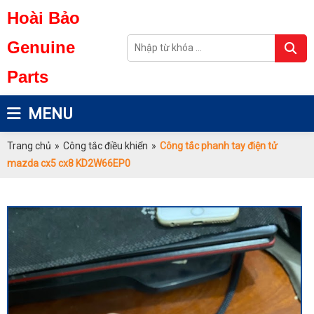
Hoài Bảo
Genuine
Parts
MENU
Trang chủ
»
Công tắc điều khiển
»
Công tắc phanh tay điện tử
mazda cx5 cx8 KD2W66EP0