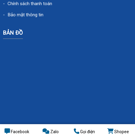
Chính sách thanh toán
Bảo mật thông tin
BẢN ĐỒ
Facebook
Zalo
Gọi điện
Shopee
Thiết kế web
bởi
WebMinhThuan.Com