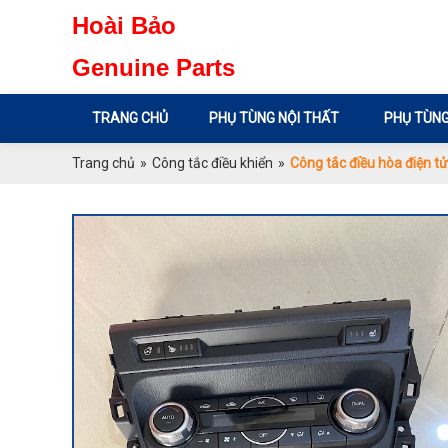
Hoài Bảo
Genuine Parts
TRANG CHỦ
PHỤ TÙNG NỘI THẤT
PHỤ TÙNG
Trang chủ
»
Công tắc điều khiển
»
Công tắc điều hòa điện 