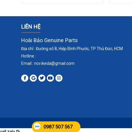
LIÊN HỆ
Hoài Bảo Genuine Parts
Địa chỉ : Đường số 8, Hiệp Bình Phước, TP Thủ Đức, HCM
Hotline :
Email : ncv.ikeda
@gmail.com
0987 507 567
call zalo fb