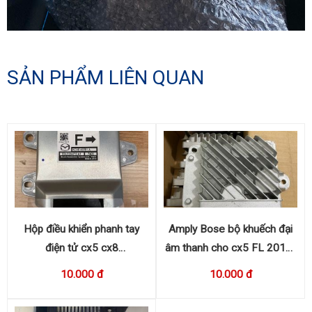
SẢN PHẨM LIÊN QUAN
Hộp điều khiển phanh tay
Amply Bose bộ khuếch đại
điện tử cx5 cx8
âm thanh cho cx5 FL 2016-
KC9E437E1A
2017 KA0G 66A20
10.000 đ
10.000 đ