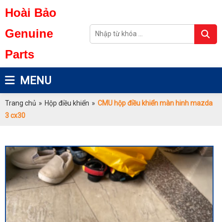
Hoài Bảo
Genuine
Parts
MENU
Trang chủ
»
Hộp điều khiển
»
CMU hộp điều khiển màn hinh mazda
3 cx30