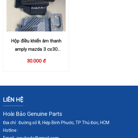
Hộp điều khiển âm thanh
amply mazda 3 cx30
BDGF66A20
30.000 đ
LIÊN HỆ
Hoài Bảo Genuine Parts
Địa chỉ : Đường số 8, Hiệp Bình Phước, TP Thủ Đức, HCM
Hotline :
Email : ncv.ikeda
@gmail.com