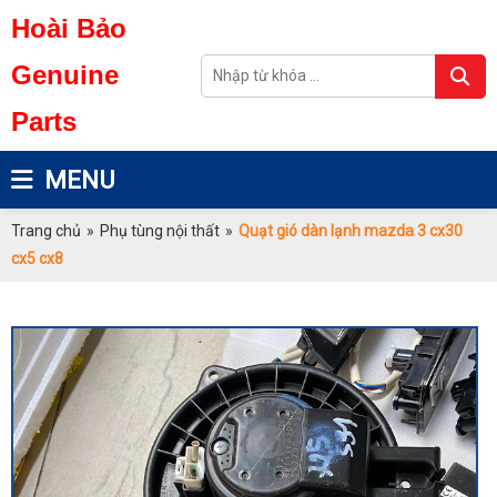
Hoài Bảo
Genuine
Parts
MENU
Trang chủ
»
Phụ tùng nội thất
»
Quạt gió dàn lạnh mazda 3 cx30
cx5 cx8