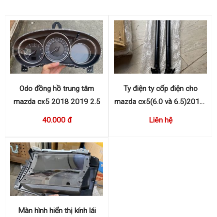
Odo đồng hồ trung tâm
Ty điện ty cốp điện cho
mazda cx5 2018 2019 2.5
mazda cx5(6.0 và 6.5)2018-
2023 KB8C636EX,
40.000 đ
Liên hệ
KB8C626EX
Màn hình hiển thị kính lái