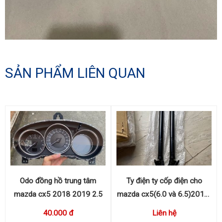
SẢN PHẨM LIÊN QUAN
Odo đồng hồ trung tâm
Ty điện ty cốp điện cho
mazda cx5 2018 2019 2.5
mazda cx5(6.0 và 6.5)2018-
2023 KB8C636EX,
40.000 đ
Liên hệ
KB8C626EX