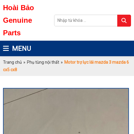
Hoài Bảo
Genuine
Parts
MENU
Trang chủ
»
Phụ tùng nội thất
»
Motor trợ lực lái mazda 3 mazda 6
cx5 cx8