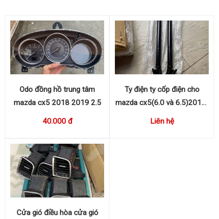
Odo đồng hồ trung tâm
Ty điện ty cốp điện cho
mazda cx5 2018 2019 2.5
mazda cx5(6.0 và 6.5)2018-
2023 KB8C636EX,
40.000 đ
Liên hệ
KB8C626EX
Cửa gió điều hòa cửa gió