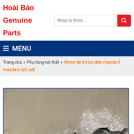
Hoài Bảo
Genuine
Parts
MENU
Trang chủ
»
Phụ tùng nội thất
»
Motor lái trợ lực điện mazda 3
mazda 6 cx5 cx8