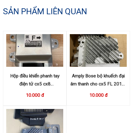
SẢN PHẨM LIÊN QUAN
Hộp điều khiển phanh tay
Amply Bose bộ khuếch đại
điện tử cx5 cx8
âm thanh cho cx5 FL 2016-
KC9E437E1A
2017 KA0G 66A20
10.000 đ
10.000 đ