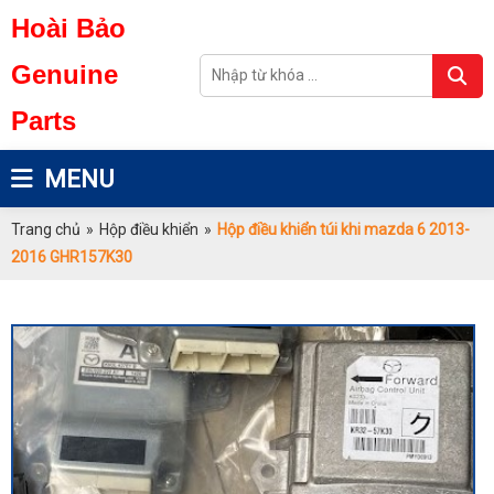
Hoài Bảo
Genuine
Parts
MENU
Trang chủ
»
Hộp điều khiển
»
Hộp điều khiển túi khi mazda 6 2013-
2016 GHR157K30