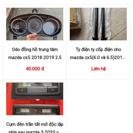
Odo đồng hồ trung tâm
Ty điện ty cốp điện cho
mazda cx5 2018 2019 2.5
mazda cx5(6.0 và 6.5)2018-
2023 KB8C636EX,
40.000 đ
Liên hệ
KB8C626EX
Cụm đèn trần tắt mở độc lập
phía sau mazda 3 2020 và